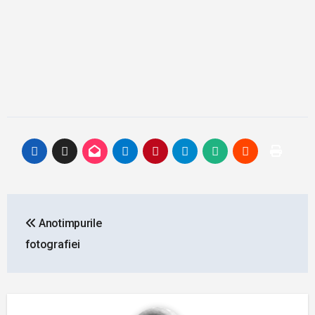
Post
Anotimpurile
navigation
fotografiei