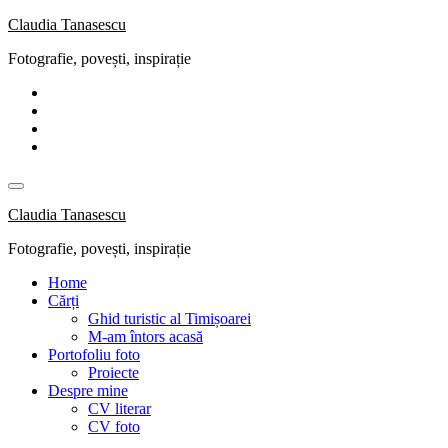
Skip
Claudia Tanasescu
to
Fotografie, povești, inspirație
content
Claudia Tanasescu
Fotografie, povești, inspirație
Home
Cărți
Ghid turistic al Timișoarei
M-am întors acasă
Portofoliu foto
Proiecte
Despre mine
CV literar
CV foto