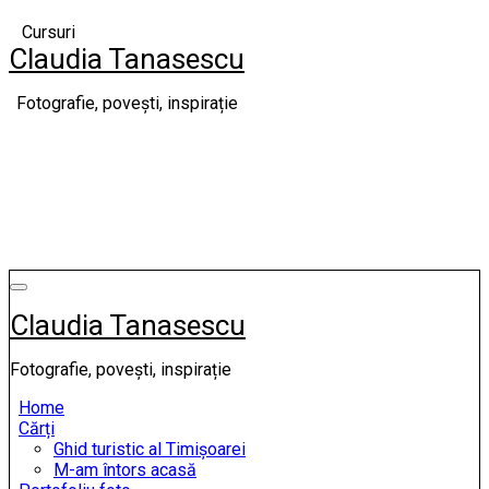
Skip
Cursuri
to
Claudia Tanasescu
content
Fotografie, povești, inspirație
Claudia Tanasescu
Fotografie, povești, inspirație
Home
Cărți
Ghid turistic al Timișoarei
M-am întors acasă