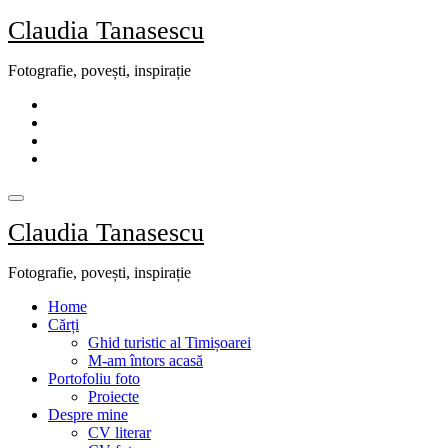
Skip
Claudia Tanasescu
to
content
Fotografie, povești, inspirație
Claudia Tanasescu
Fotografie, povești, inspirație
Home
Cărți
Ghid turistic al Timișoarei
M-am întors acasă
Portofoliu foto
Proiecte
Despre mine
CV literar