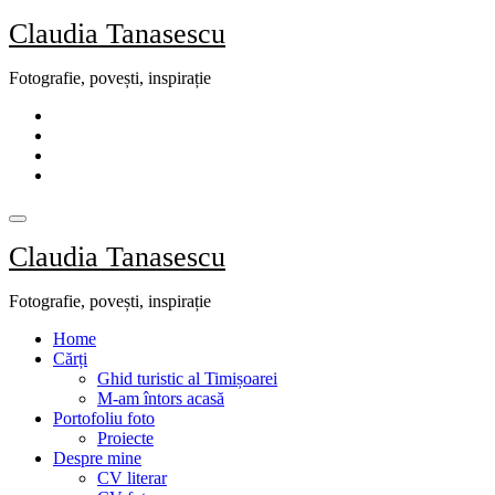
Skip
Claudia Tanasescu
to
content
Fotografie, povești, inspirație
Claudia Tanasescu
Fotografie, povești, inspirație
Home
Cărți
Ghid turistic al Timișoarei
M-am întors acasă
Portofoliu foto
Proiecte
Despre mine
CV literar