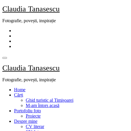
Skip
Claudia Tanasescu
to
content
Fotografie, povești, inspirație
Claudia Tanasescu
Fotografie, povești, inspirație
Home
Cărți
Ghid turistic al Timișoarei
M-am întors acasă
Portofoliu foto
Proiecte
Despre mine
CV literar