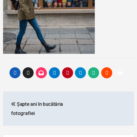
Post
Șapte ani în bucătăria
navigation
fotografiei