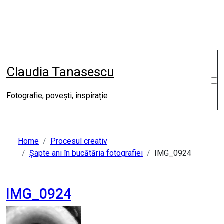
Skip
to
content
Claudia Tanasescu
Fotografie, povești, inspirație
Home
Procesul creativ
Șapte ani în bucătăria fotografiei
IMG_0924
IMG_0924