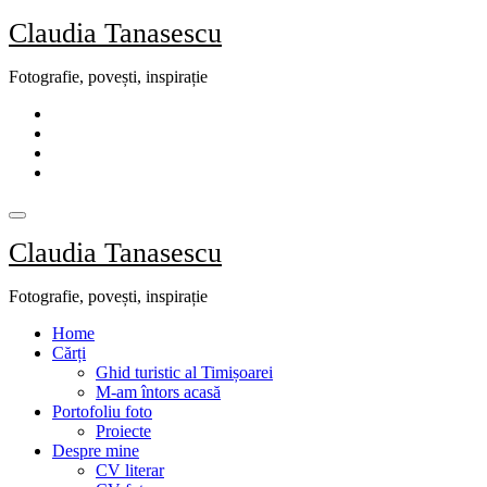
Skip
Claudia Tanasescu
to
content
Fotografie, povești, inspirație
Claudia Tanasescu
Fotografie, povești, inspirație
Home
Cărți
Ghid turistic al Timișoarei
M-am întors acasă
Portofoliu foto
Proiecte
Despre mine
CV literar