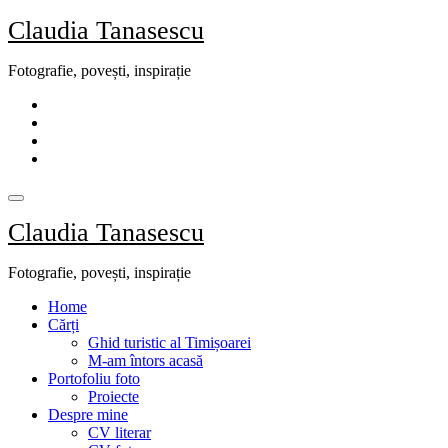
Skip
Claudia Tanasescu
to
content
Fotografie, povești, inspirație
Claudia Tanasescu
Fotografie, povești, inspirație
Home
Cărți
Ghid turistic al Timișoarei
M-am întors acasă
Portofoliu foto
Proiecte
Despre mine
CV literar