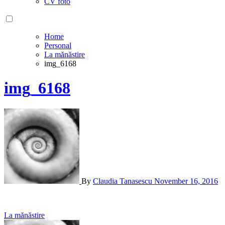
CV foto
Home
Personal
La mănăstire
img_6168
img_6168
By
Claudia Tanasescu
November 16, 2016
Post
La mănăstire