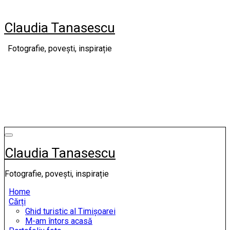
Skip
to
Claudia Tanasescu
content
Fotografie, povești, inspirație
Claudia Tanasescu
Fotografie, povești, inspirație
Home
Cărți
Ghid turistic al Timișoarei
M-am întors acasă