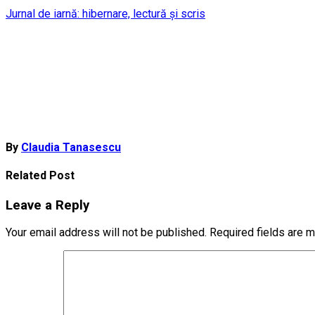
Post
Jurnal de iarnă: hibernare, lectură și scris
navigation
By
Claudia Tanasescu
Related Post
Leave a Reply
Your email address will not be published.
Required fields are 