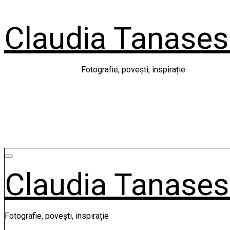
Skip
to
Claudia Tanase
content
Fotografie, povești, inspirație
Claudia Tanase
Fotografie, povești, inspirație