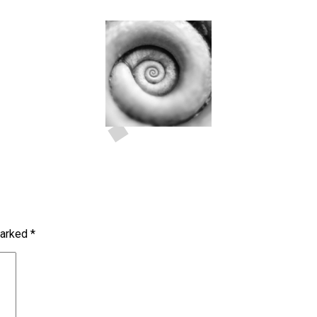
marked
*