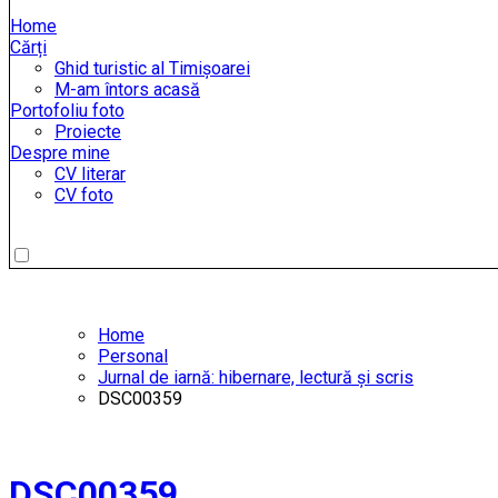
Home
Cărți
Ghid turistic al Timișoarei
M-am întors acasă
Portofoliu foto
Proiecte
Despre mine
CV literar
CV foto
Home
Personal
Jurnal de iarnă: hibernare, lectură și scris
DSC00359
DSC00359