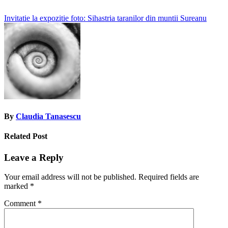
Post
Invitatie la expozitie foto: Sihastria taranilor din muntii Sureanu
navigation
By
Claudia Tanasescu
Related Post
Leave a Reply
Your email address will not be published.
Required fields are
marked
*
Comment
*