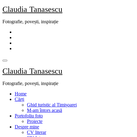
Skip
Claudia Tanasescu
to
content
Fotografie, povești, inspirație
Claudia Tanasescu
Fotografie, povești, inspirație
Home
Cărți
Ghid turistic al Timișoarei
M-am întors acasă
Portofoliu foto
Proiecte
Despre mine
CV literar