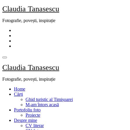
Skip
Claudia Tanasescu
to
content
Fotografie, povești, inspirație
Claudia Tanasescu
Fotografie, povești, inspirație
Home
Cărți
Ghid turistic al Timișoarei
M-am întors acasă
Portofoliu foto
Proiecte
Despre mine
CV literar