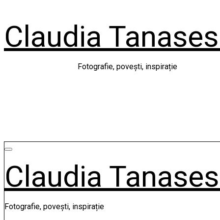
Skip
to
Claudia Tanase
content
Fotografie, povești, inspirație
Claudia Tanase
Fotografie, povești, inspirație