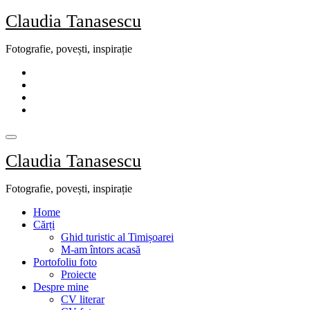
Skip
Claudia Tanasescu
to
content
Fotografie, povești, inspirație
Claudia Tanasescu
Fotografie, povești, inspirație
Home
Cărți
Ghid turistic al Timișoarei
M-am întors acasă
Portofoliu foto
Proiecte
Despre mine
CV literar