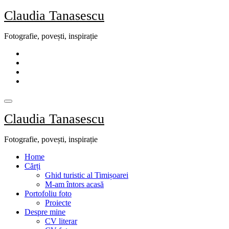
Skip
Claudia Tanasescu
to
content
Fotografie, povești, inspirație
Claudia Tanasescu
Fotografie, povești, inspirație
Home
Cărți
Ghid turistic al Timișoarei
M-am întors acasă
Portofoliu foto
Proiecte
Despre mine
CV literar