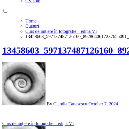
CV foto
Home
Cursuri
Curs de inițiere în fotografie – ediția VI
13458603_597137487126160_8928640617237655091_
13458603_597137487126160_89
By
Claudia Tanasescu
October 7, 2024
Post
Curs de inițiere în fotografie – ediția VI