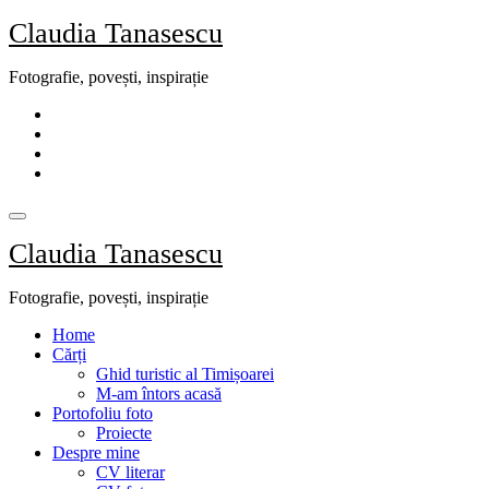
Skip
Claudia Tanasescu
to
content
Fotografie, povești, inspirație
Claudia Tanasescu
Fotografie, povești, inspirație
Home
Cărți
Ghid turistic al Timișoarei
M-am întors acasă
Portofoliu foto
Proiecte
Despre mine
CV literar