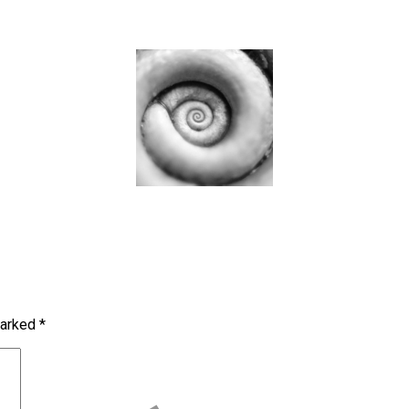
marked
*