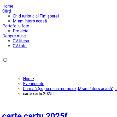
Home
Cărți
Ghid turistic al Timișoarei
M-am întors acasă
Portofoliu foto
Proiecte
Despre mine
CV literar
CV foto
Home
Evenimente
Cum să (nu) scrii un memoir /„M-am întors acasă”, ed
carte cartu 2025f
carte cartu 2025f