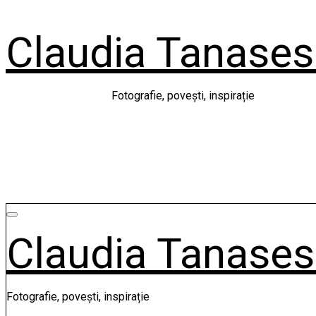
Skip
to
Claudia Tanase
content
Fotografie, povești, inspirație
Claudia Tanase
Fotografie, povești, inspirație