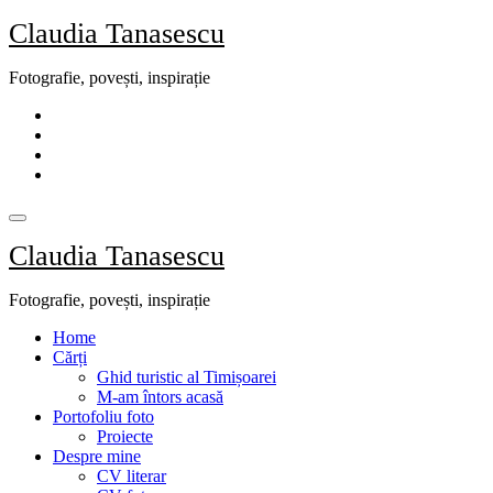
Skip
Claudia Tanasescu
to
content
Fotografie, povești, inspirație
Claudia Tanasescu
Fotografie, povești, inspirație
Home
Cărți
Ghid turistic al Timișoarei
M-am întors acasă
Portofoliu foto
Proiecte
Despre mine
CV literar