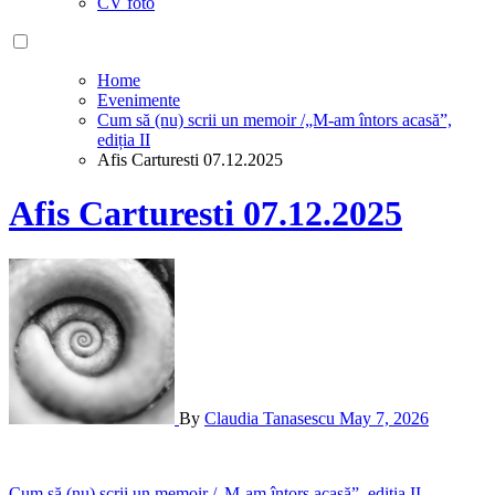
CV foto
Home
Evenimente
Cum să (nu) scrii un memoir /„M-am întors acasă”,
ediția II
Afis Carturesti 07.12.2025
Afis Carturesti 07.12.2025
By
Claudia Tanasescu
May 7, 2026
Cum să (nu) scrii un memoir /„M-am întors acasă”, ediția II