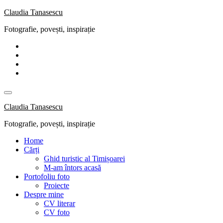
Skip
Claudia Tanasescu
to
Fotografie, povești, inspirație
content
Claudia Tanasescu
Fotografie, povești, inspirație
Home
Cărți
Ghid turistic al Timișoarei
M-am întors acasă
Portofoliu foto
Proiecte
Despre mine
CV literar
CV foto