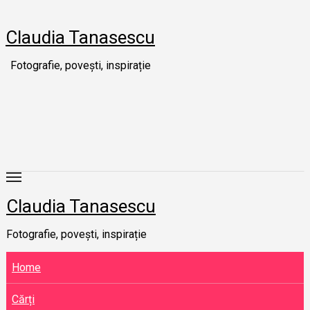
Skip
to
Claudia Tanasescu
content
Fotografie, povești, inspirație
Claudia Tanasescu
Fotografie, povești, inspirație
Home
Cărți