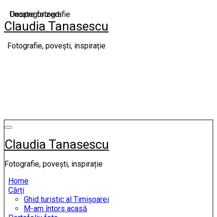
Skip
Despre fotografie
Uncategorized
to
Claudia Tanasescu
content
Fotografie, povești, inspirație
Claudia Tanasescu
Fotografie, povești, inspirație
Home
Cărți
Ghid turistic al Timișoarei
M-am întors acasă