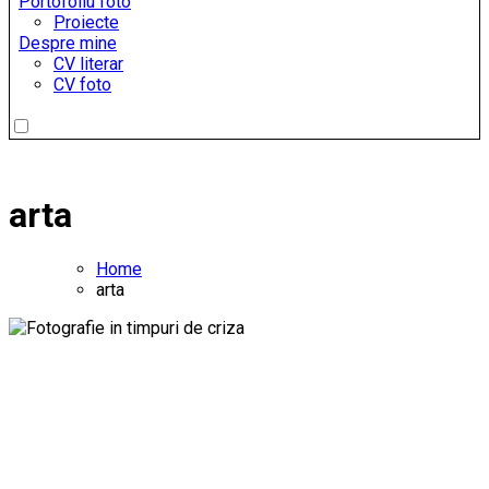
Portofoliu foto
Proiecte
Despre mine
CV literar
CV foto
arta
Home
arta