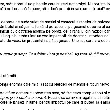
tra, mătur praful, ud plantele care au rezistat arșiței. Nu pot sta 
 să-i odihnească în pace, să-i ducă pe toți în rai (cum o fi raiul?
 departe se aude vuiet de mașini și cântecul sirenelor de salvare,
u zâmbetul ei șăgalnic, fumând pe ascuns, pe geamul deschis al cas
icul, cu cicatricea adâncă pe obraz, de la rana lui din război, care
l ei lung, alb, strâns într-un coc impecabil, de doamnă, întotdeauna 
e de veac, iar prezentul i se încețoșase. Unchiul, care s-a dus aș
ternic și drept. Te-a frânt viața și pe tine? Aș vrea să-ți fi auzit
t sfârșită.
 voință enormă care m-a lăsat cu pierderi de memorie, ticuri nerv
n fața atâtor oameni cu povestea mea, să fac ceva complet nou și 
 spus și să publici o carte?
). Recunosc că m-am rugat mult în ultim
care le lansez în lume, pentru impactul pe care ar putea să-l aibă