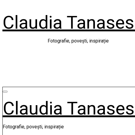
Skip
to
Claudia Tanase
content
Fotografie, povești, inspirație
Claudia Tanase
Fotografie, povești, inspirație