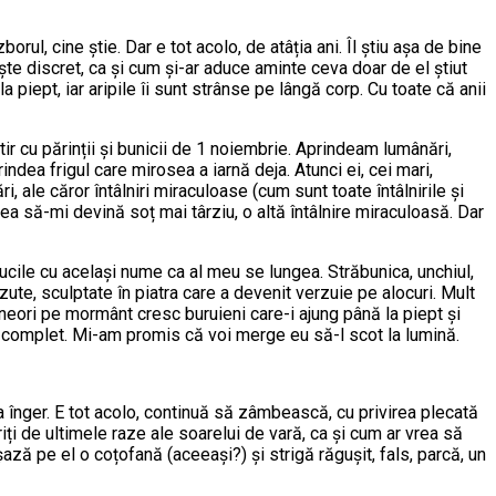
rul, cine știe. Dar e tot acolo, de atâția ani. Îl știu așa de bine
ește discret, ca și cum și-ar aduce aminte ceva doar de el știut
a piept, iar aripile îi sunt strânse pe lângă corp. Cu toate că anii
r cu părinții și bunicii de 1 noiembrie. Aprindeam lumânări,
ndea frigul care mirosea a iarnă deja. Atunci ei, cei mari,
 ale căror întâlniri miraculoase (cum sunt toate întâlnirile și
vea să-mi devină soț mai târziu, o altă întâlnire miraculoasă. Dar
ucile cu același nume ca al meu se lungea. Străbunica, unchiul,
zute, sculptate în piatra care a devenit verzuie pe alocuri. Mult
Uneori pe mormânt cresc buruieni care-i ajung până la piept și
it complet. Mi-am promis că voi merge eu să-l scot la lumină.
la înger. E tot acolo, continuă să zâmbească, cu privirea plecată
riți de ultimele raze ale soarelui de vară, ca și cum ar vrea să
ză pe el o coțofană (aceeași?) și strigă răgușit, fals, parcă, un