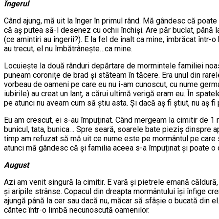
Îngerul
Când ajung, mă uit la înger în primul rând. Mă gândesc că poate vo
că aș putea să-l desenez cu ochii închiși. Are păr buclat, până l
(ce amintiri au îngerii?). E la fel de înalt ca mine, îmbrăcat într
au trecut, el nu îmbătrânește…ca mine.
Locuiește la două rânduri depărtare de mormintele familiei noast
puneam coronițe de brad și stăteam în tăcere. Era unul din rarele
vorbeau de oameni pe care eu nu i-am cunoscut, cu nume germane și
iubirile) au creat un lanț, a cărui ultimă verigă eram eu. În spat
pe atunci nu aveam cum să știu asta. Și dacă aș fi știut, nu aș fi p
Eu am crescut, ei s-au împuținat. Când mergeam la cimitir de 1 n
bunicul, tata, bunica… Spre seară, soarele bate pieziș dinspre apu
timp am refuzat să mă uit ce nume este pe mormântul pe care stă, 
atunci mă gândesc că și familia aceea s-a împuținat și poate o 
August
Azi am venit singură la cimitir. E vară și pietrele emană căldură
și aripile strânse. Copacul din dreapta mormântului își înfige cre
ajungă până la cer sau dacă nu, măcar să sfâșie o bucată din el.
cântec într-o limbă necunoscută oamenilor.