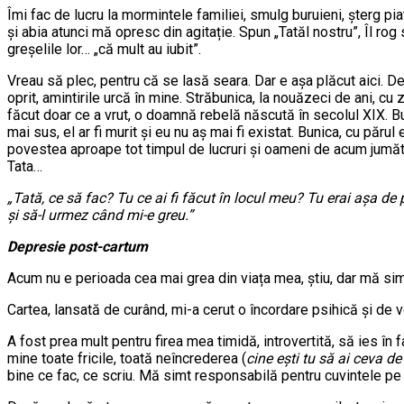
Îmi fac de lucru la mormintele familiei, smulg buruieni, șterg pia
și abia atunci mă opresc din agitație. Spun „Tatăl nostru”, Îl rog
greșelile lor… „că mult au iubit”.
Vreau să plec, pentru că se lasă seara. Dar e așa plăcut aici. De
oprit, amintirile urcă în mine. Străbunica, la nouăzeci de ani, c
făcut doar ce a vrut, o doamnă rebelă născută în secolul XIX. Bun
mai sus, el ar fi murit și eu nu aș mai fi existat. Bunica, cu păru
povestea aproape tot timpul de lucruri și oameni de acum jumătat
Tata…
„Tată, ce să fac? Tu ce ai fi făcut în locul meu? Tu erai așa de pu
și să-l urmez când mi-e greu.”
Depresie post-cartum
Acum nu e perioada cea mai grea din viața mea, știu, dar mă sim
Cartea, lansată de curând, mi-a cerut o încordare psihică și de
A fost prea mult pentru firea mea timidă, introvertită, să ies î
mine toate fricile, toată neîncrederea (
cine ești tu să ai ceva de
bine ce fac, ce scriu. Mă simt responsabilă pentru cuvintele pe 