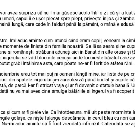
i avea surpriza să nu-l mai găsesc acolo într-o zi, că și-a luat zbo
a umeri, capul îi e ușor plecat spre piept, privește în jos și zâmb
-o haină lungă, care cade în falduri până la pământ, o mână e adusă l
re. Îmi aduc aminte cum, atunci când eram copil, veneam la cimiti
 momente de liniște din familia noastră. Se lăsa seara și ne cupri
 românești, străbunii adunați aici în Banat din alte orașe și țări,
ele îngerului se văd blocurile cenușii unde locuiește băiatul care a
utut grăbi întâlnirea asta, care poate ne-ar fi ferit de atâtea răni.
oiembrie erau tot mai puțini oameni lângă mine, iar lista de pe cr
s, din spatele îngerului și-i aureolează părul buclat și aripile că
de parcă i-ar fi stricat vraja și ar fi devenit o statuie banală. 
dată nu va mai avea cine smulge bălăriile și îngerul va fi acoper
, ca și cum ar fi piele vie. Ca întotdeauna, mă uit peste morminte 
ngile golașe, ca niște falange descărnate, în cerul bleu cu nori au
 Nu-mi aduc aminte să fi fost vreodată înfrunzit. Câteodată se așa