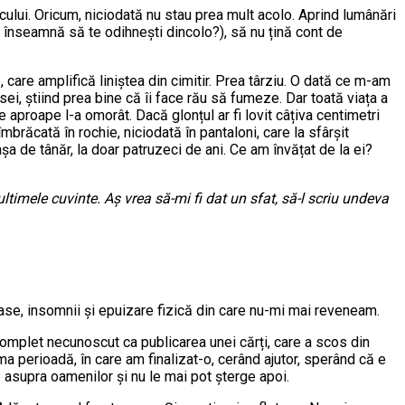
locului. Oricum, niciodată nu stau prea mult acolo. Aprind lumânări
 ce înseamnă să te odihnești dincolo?), să nu țină cont de
 care amplifică liniștea din cimitir. Prea târziu. O dată ce m-am
ei, știind prea bine că îi face rău să fumeze. Dar toată viața a
 aproape l-a omorât. Dacă glonțul ar fi lovit câțiva centimetri
îmbrăcată în rochie, niciodată în pantaloni, care la sfârșit
a de tânăr, la doar patruzeci de ani. Ce am învățat de la ei?
 ultimele cuvinte. Aș vrea să-mi fi dat un sfat, să-l scriu undeva
oase, insomnii și epuizare fizică din care nu-mi mai reveneam.
complet necunoscut ca publicarea unei cărți, care a scos din
a perioadă, în care am finalizat-o, cerând ajutor, sperând că e
 asupra oamenilor și nu le mai pot șterge apoi.