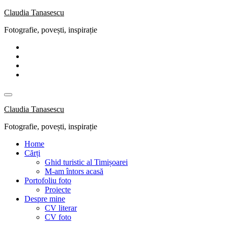
Skip
Claudia Tanasescu
to
Fotografie, povești, inspirație
content
Claudia Tanasescu
Fotografie, povești, inspirație
Home
Cărți
Ghid turistic al Timișoarei
M-am întors acasă
Portofoliu foto
Proiecte
Despre mine
CV literar
CV foto