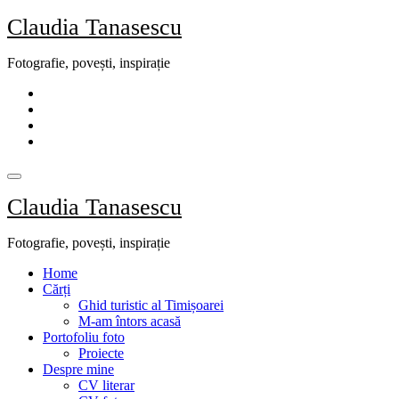
Skip
Claudia Tanasescu
to
content
Fotografie, povești, inspirație
Claudia Tanasescu
Fotografie, povești, inspirație
Home
Cărți
Ghid turistic al Timișoarei
M-am întors acasă
Portofoliu foto
Proiecte
Despre mine
CV literar