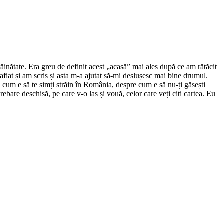
ăinătate. Era greu de definit acest „acasă” mai ales după ce am rătăcit
rafiat și am scris și asta m-a ajutat să-mi deslușesc mai bine drumul.
i cum e să te simți străin în România, despre cum e să nu-ți găsești
ebare deschisă, pe care v-o las și vouă, celor care veți citi cartea. Eu