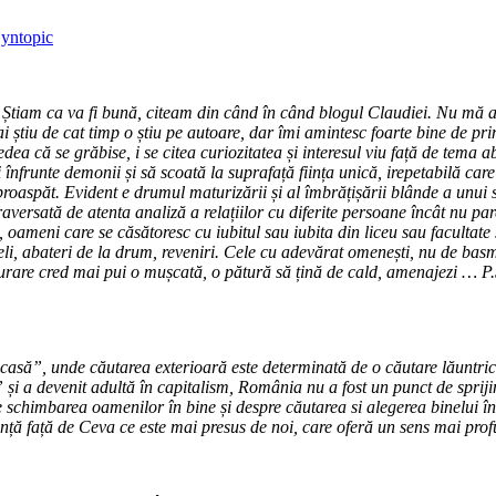
yntopic
 Știam ca va fi bună, citeam din când în când blogul Claudiei. Nu mă aș
 mai știu de cat timp o știu pe autoare, dar îmi amintesc foarte bine de 
dea că se grăbise, i se citea curiozitatea și interesul viu față de tema 
și înfrunte demonii și să scoată la suprafață ființa unică, irepetabilă ca
i proaspăt. Evident e drumul maturizării și al îmbrățișării blânde a unui
versată de atenta analiză a relațiilor cu diferite persoane încât nu pare
, oameni care se căsătoresc cu iubitul sau iubita din liceu sau facultate ș
greșeli, abateri de la drum, reveniri. Cele cu adevărat omenești, nu de b
șurare cred
mai pui o mușcată, o pătură să țină de cald, amenajezi … P.S
casă”, unde căutarea exterioară este determinată de o căutare lăuntric
 și a devenit adultă în capitalism, România nu a fost un punct de spriji
schimbarea oamenilor în bine și despre căutarea si alegerea binelui în
nță față de Ceva ce este mai presus de noi, care oferă un sens mai profun