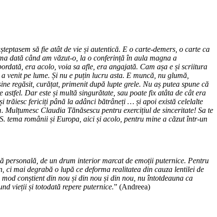
teptasem să fie atât de vie și autentică. E o carte-demers, o carte ca
prima dată când am văzut-o, la o conferință în aula magna a
abordată, era acolo, voia sa afle, era angajată. Cam așa e și scriitura
re a venit pe lume. Și nu e puțin lucru asta. E muncă, nu glumă,
 sine regăsit, curățat, primenit după lupte grele. Nu aș putea spune că
 astfel. Dar este și multă singurătate, sau poate fix atâta de cât era
i trăiesc fericiți până la adânci bătrâneți … și apoi există celelalte
asm. Mulțumesc Claudia Tănăsescu pentru exercițiul de sinceritate! Sa te
. tema românii și Europa, aici și acolo, pentru mine a căzut într-un
ă personală, de un drum interior marcat de emoții puternice. Pentru
n, ci mai degrabă o lupă ce deforma realitatea din cauza lentilei de
 mod conștient din nou și din nou și din nou, nu întotdeauna ca
d vieții și totodată repere puternice.
” (Andreea)