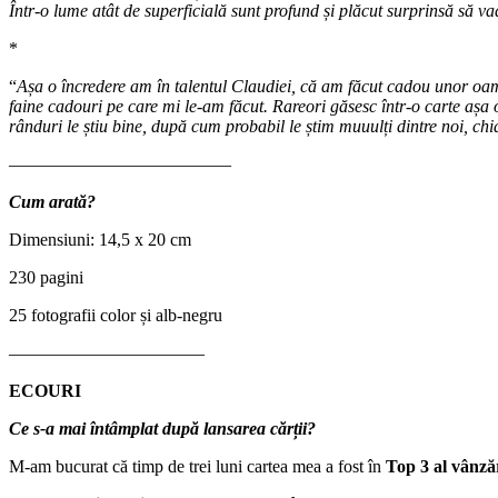
Într-o lume atât de superficială sunt profund și plăcut surprinsă să vad
*
“
Așa o încredere am în talentul Claudiei, că am făcut cadou unor oamen
faine cadouri pe care mi le-am făcut. Rareori găsesc într-o carte așa o 
rânduri le știu bine, după cum probabil le știm muuulți dintre noi, ch
————————————–
Cum arată?
Dimensiuni: 14,5 x 20 cm
230 pagini
25 fotografii color și alb-negru
———————————
ECOURI
Ce s-a mai întâmplat după lansarea cărții?
M-am bucurat că timp de trei luni cartea mea a fost în
Top 3 al vânză