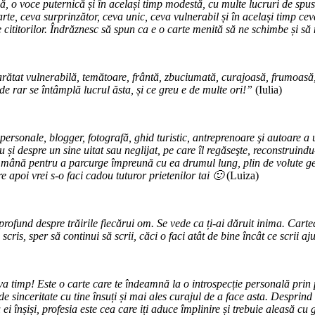
ă, o voce puternică și în același timp modestă, cu multe lucruri de spus
arte, ceva surprinzător, ceva unic, ceva vulnerabil și în același timp 
le cititorilor. Îndrăznesc să spun ca e o carte menită să ne schimbe și s
ătat vulnerabilă, temătoare, frântă, zbuciumată, curajoasă, frumoasă, b
de rar se întâmplă lucrul ăsta, și ce greu e de multe ori!”
(Iulia)
personale, blogger, fotografă, ghid turistic, antreprenoare şi autoare a u
, cu și despre un sine uitat sau neglijat, pe care îl regăseşte, reconstrui
de mână pentru a parcurge împreună cu ea drumul lung, plin de volute ge
re apoi vrei s-o faci cadou tuturor prietenilor tai 🙂
(Luiza)
și profund despre trăirile fiecărui om. Se vede ca ți-ai dăruit inima. Ca
 scris, sper să continui să scrii, căci o faci atât de bine încât ce scrii aj
 timp! Este o carte care te îndeamnă la o introspecție personală prin pr
de sinceritate cu tine însuți și mai ales curajul de a face asta. Desprind
i înșiși, profesia este cea care iți aduce împlinire și trebuie aleasă cu 