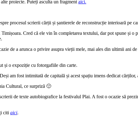
alte proiecte. Puteți asculta un fragment
aici.
pre procesul scrierii cărții și șantierele de reconstrucție interioară pe c
n Timișoara. Cred că ele vin în completarea textului, dar pot spune și o
te.
ocazie de a arunca o privire asupra vieții mele, mai ales din ultimii ani 
t și o expoziție cu fotorgafiile din carte.
eși am fost intimitată de capitală și acest spațiu imens dedicat cărților, 
ia Cultural, ce surpriză 🙂
erii de texte autobiografice la festivalul Plai. A fost o ocazie să prezint 
i citi
aici
.