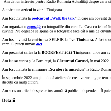
Am dat un
interviu
pentru Radio România Actualități despre carte si 
A apărut un
articol
în ziarul Timișoara.
Am fost invitată la
podcast-ul „Walk the talk
”
în care am povestit des
Am organizat o
expoziție
cu fotografiile din carte La Casa cu iederă î
cuvinte. Nu degeaba se spune că o fotografie face cât o mie de cuvin
Am fost invitată la
emisiunea SELFIE la Tvr Timisoara
. A fost o 
carte. O puteți urmări
aici
.
Am prezentat cartea la la
BOOKFEST 2022 Timișoara
, unde am avu
Am lansat cartea și la București, la
Cărturești Carusel,
în mai 2022. D
Am fost invitată la emisiunea „
Scriitori la microfon
” la Radio Român
În septembrie 2022 am ținut două ateliere de creative writing pe tema scri
discuții cu mulți cititori.
Am scris un articol despre ce înseamnă să publici independent. Îl puteț
Detalii