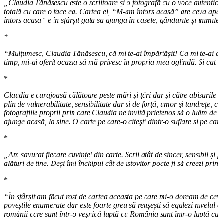
„Claudia Tănăsescu este o scriitoare și o fotografă cu o voce autentic
totală cu care o face ea. Cartea ei, “M-am întors acasă” are ceva ap
întors acasă” e în sfârșit gata să ajungă în casele, gândurile și inimi
*
“Mulțumesc, Claudia Tănăsescu, că mi te-ai împărtășit! Ca mi te-ai ar
timp, mi-ai oferit ocazia să mă privesc în propria mea oglindă. Și cat 
*
Claudia e curajoasă călătoare peste mări şi ţări dar şi către abisurile 
plin de vulnerabilitate, sensibilitate dar şi de forţă, umor şi tandrețe
fotografiile proprii prin care Claudia ne invită prietenos să o luăm 
ajunge acasă, la sine. O carte pe care-o citeşti dintr-o suflare si pe ca
*
„Am savurat fiecare cuvințel din carte. Scrii atât de sincer, sensibil 
alături de tine. Deși îmi închipui cât de istovitor poate fi să creezi prin
*
“În sfârșit am făcut rost de cartea aceasta pe care mi-o doream de ceva
poveștile enumerate dar este foarte greu să reușești să egalezi nivelul 
românii care sunt într-o veșnică luptă cu România sunt într-o luptă cu e