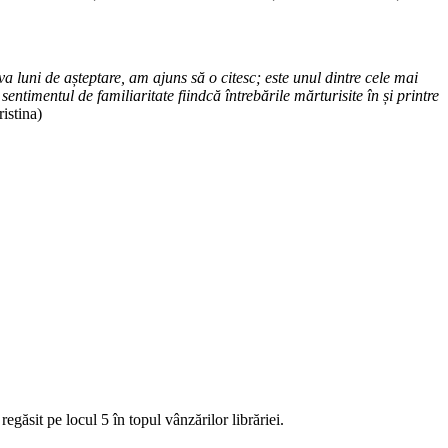
 luni de așteptare, am ajuns să o citesc; este unul dintre cele mai
entimentul de familiaritate fiindcă întrebările mărturisite în și printre
ristina)
egăsit pe locul 5 în topul vânzărilor librăriei.