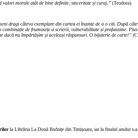
 valori morale atât de bine definite, sinceritate și curaj.”
(Teodora)
i dragi câteva exemplare din cartea ei înainte de a o citi. După câteva
combinație de frumusețe a scrierii, vulnerabilitate și profunzime. Plus s
iar dacă nu împărtășim și aceleași răspunsuri. O bijuterie de carte!”
(C
rilor
la Librăria La Două Bufnițe din Timișoara, iar la finalul anului s-a r