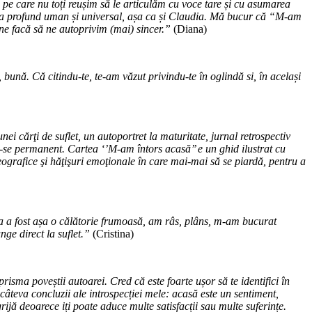
 pe care nu toți reușim să le articulăm cu voce tare și cu asumarea
ceva profund uman și universal, așa ca și Claudia. Mă bucur că “M-am
ă ne facă să ne autoprivim (mai) sincer.”
(Diana)
ună. Că citindu-te, te-am văzut privindu-te în oglindă si, în același
nei cărţi de suflet, un autoportret la maturitate, jurnal retrospectiv
ndu-se permanent. Cartea ‘’M-am întors acasă’’ e un ghid ilustrat cu
ografice şi hăţişuri emoţionale în care mai-mai să se piardă, pentru a
rtea a fost așa o călătorie frumoasă, am râs, plâns, m-am bucurat
unge direct la suflet.”
(Cristina)
isma poveștii autoarei. Cred că este foarte ușor să te identifici în
 câteva concluzii ale introspecției mele: acasă este un sentiment,
grijă deoarece iți poate aduce multe satisfacții sau multe suferințe.