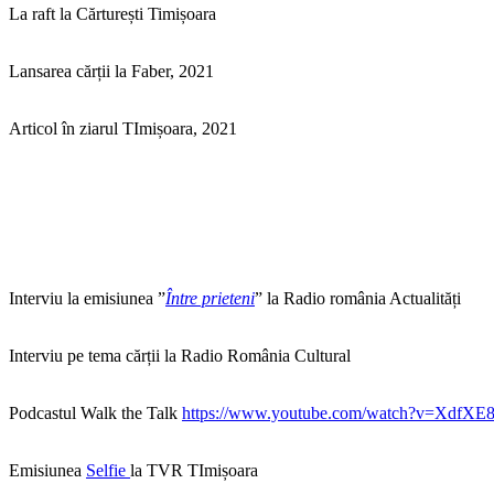
La raft la Cărturești Timișoara
Lansarea cărții la Faber, 2021
Articol în ziarul TImișoara, 2021
Interviu la emisiunea ”
Între prieteni
” la Radio românia Actualități
Interviu pe tema cărții la Radio România Cultural
Podcastul Walk the Talk
https://www.youtube.com/watch?v=XdfXE8
Emisiunea
Selfie
la TVR TImișoara