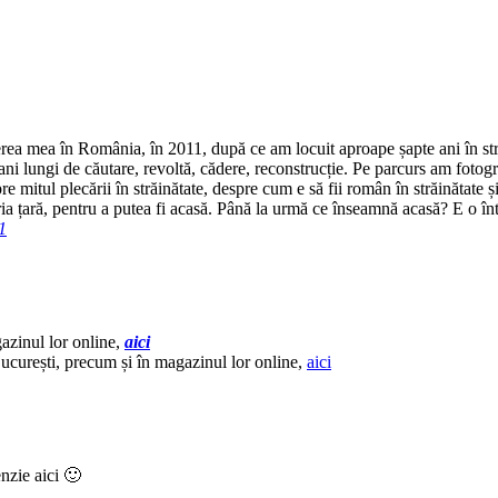
erea mea în România, în 2011, după ce am locuit aproape șapte ani în str
 ani lungi de căutare, revoltă, cădere, reconstrucție. Pe parcurs am fotog
 mitul plecării în străinătate, despre cum e să fii român în străinătate ș
ria țară, pentru a putea fi acasă. Până la urmă ce înseamnă acasă? E o într
1
azinul lor online,
aici
București, precum și în magazinul lor online,
aici
enzie aici 🙂