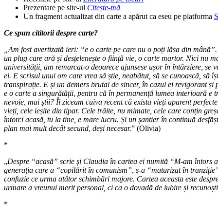
Prezentare pe site-ul
Citește-mă
Un fragment actualizat din carte a apărut ca eseu pe platforma
S
Ce spun cititorii despre carte?
„Am fost avertizată ieri: “e o carte pe care nu o poți lăsa din mână”.
un plug care ară și desțelenește o ființă vie, o carte martor. Nici nu
universității, am remarcat-o deoarece ajunsese ușor în întârziere, se ve
ei. E scrisul unui om care vrea să știe, neabătut, să se cunoască, să î
transpirație. E și un demers brutal de sincer, în cazul ei revigorant ș
e o carte a singurătății, pentru că în permanență lumea interioară e tra
nevoie, mai știi? Îi ziceam cuiva recent că exista vieți aparent perfecte
vieți, cele ieșite din tipar. Cele trăite, nu mimate, cele care conțin 
întorci acasă, tu la tine, e mare lucru. Și un șantier în continuă desfă
plan mai mult decât secund, deși necesar.
” (Olivia)
*
„
Despre “acasă” scrie și Claudia în cartea ei numită “M-am întors a
generația care a “copilărit în comunism”, s-a “maturizat în tranziție”
confuzie ce urma atâtor schimbări majore. Cartea aceasta este despre 
urmare a vreunui merit personal, ci ca o dovadă de iubire și recunoști
*