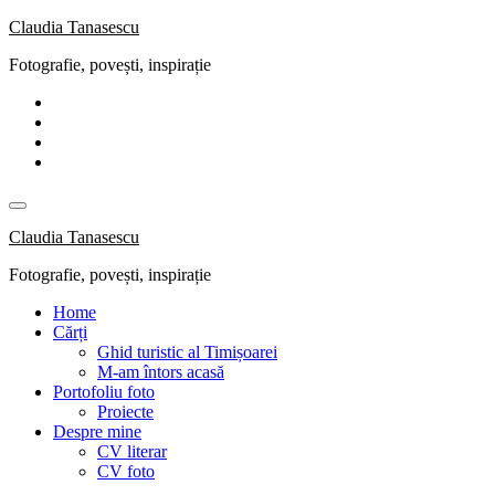
Skip
Claudia Tanasescu
to
Fotografie, povești, inspirație
content
Claudia Tanasescu
Fotografie, povești, inspirație
Home
Cărți
Ghid turistic al Timișoarei
M-am întors acasă
Portofoliu foto
Proiecte
Despre mine
CV literar
CV foto