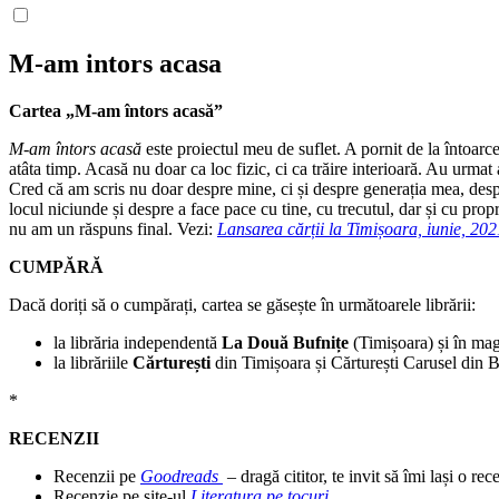
M-am intors acasa
Cartea „M-am întors acasă”
M-am întors acasă
este proiectul meu de suflet. A pornit de la întoarc
atâta timp. Acasă nu doar ca loc fizic, ci ca trăire interioară. Au urmat
Cred că am scris nu doar despre mine, ci și despre generația mea, despre
locul niciunde și despre a face pace cu tine, cu trecutul, dar și cu prop
nu am un răspuns final. Vezi:
Lansarea cărții la Timișoara, iunie, 202
CUMPĂRĂ
Dacă doriți să o cumpărați, cartea se găsește în următoarele librării:
la librăria independentă
La Două Bufnițe
(Timișoara) și în mag
la librăriile
Cărturești
din Timișoara și Cărturești Carusel din 
*
RECENZII
Recenzii pe
Goodreads
–
dragă cititor, te invit să îmi lași o rec
Recenzie pe site-ul
Literatura pe tocuri