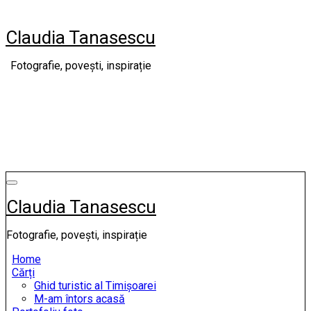
Skip
to
Claudia Tanasescu
content
Fotografie, povești, inspirație
Claudia Tanasescu
Fotografie, povești, inspirație
Home
Cărți
Ghid turistic al Timișoarei
M-am întors acasă