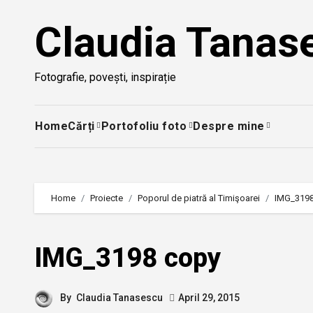
Skip
Claudia Tanas
to
content
Fotografie, povești, inspirație
Home
Cărți
Portofoliu foto
Despre mine
Home
Proiecte
Poporul de piatră al Timişoarei
IMG_3198
IMG_3198 copy
By
Claudia Tanasescu
April 29, 2015