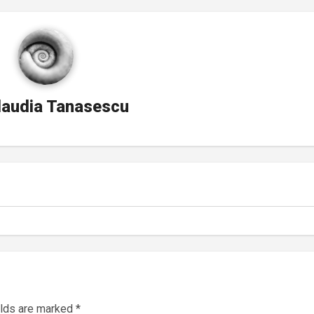
laudia Tanasescu
elds are marked
*