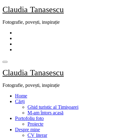
Skip
Claudia Tanasescu
to
content
Fotografie, povești, inspirație
Claudia Tanasescu
Fotografie, povești, inspirație
Home
Cărți
Ghid turistic al Timișoarei
M-am întors acasă
Portofoliu foto
Proiecte
Despre mine
CV literar