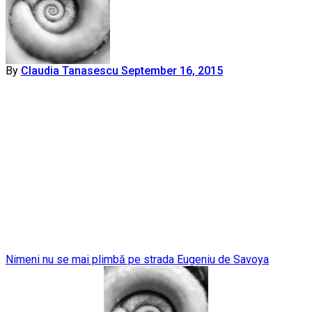
By
Claudia Tanasescu
September 16, 2015
Post
Nimeni nu se mai plimbă pe strada Eugeniu de Savoya
navigation