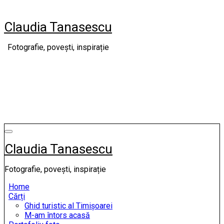
Skip
to
Claudia Tanasescu
content
Fotografie, povești, inspirație
Claudia Tanasescu
Fotografie, povești, inspirație
Home
Cărți
Ghid turistic al Timișoarei
M-am întors acasă