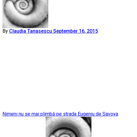
By
Claudia Tanasescu
September 16, 2015
Post
Nimeni nu se mai plimbă pe strada Eugeniu de Savoya
navigation