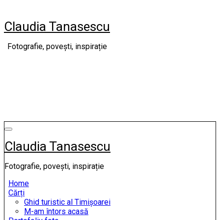
Skip
to
Claudia Tanasescu
content
Fotografie, povești, inspirație
Claudia Tanasescu
Fotografie, povești, inspirație
Home
Cărți
Ghid turistic al Timișoarei
M-am întors acasă