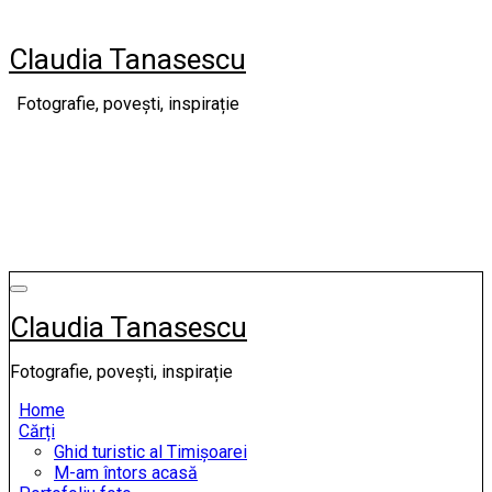
Skip
to
Claudia Tanasescu
content
Fotografie, povești, inspirație
Claudia Tanasescu
Fotografie, povești, inspirație
Home
Cărți
Ghid turistic al Timișoarei
M-am întors acasă