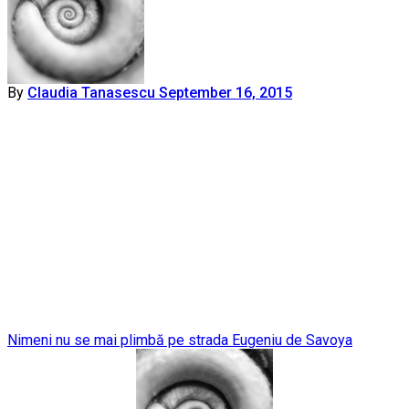
By
Claudia Tanasescu
September 16, 2015
Post
Nimeni nu se mai plimbă pe strada Eugeniu de Savoya
navigation