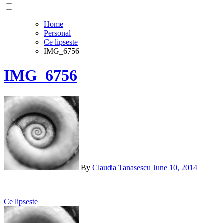
Home
Personal
Ce lipseste
IMG_6756
IMG_6756
By
Claudia Tanasescu
June 10, 2014
Post
Ce lipseste
navigation