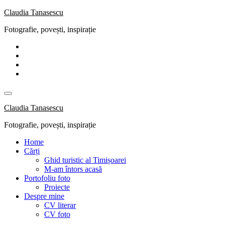
Skip
Claudia Tanasescu
to
Fotografie, povești, inspirație
content
Claudia Tanasescu
Fotografie, povești, inspirație
Home
Cărți
Ghid turistic al Timișoarei
M-am întors acasă
Portofoliu foto
Proiecte
Despre mine
CV literar
CV foto