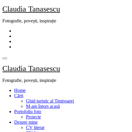
Skip
Claudia Tanasescu
to
content
Fotografie, povești, inspirație
Claudia Tanasescu
Fotografie, povești, inspirație
Home
Cărți
Ghid turistic al Timișoarei
M-am întors acasă
Portofoliu foto
Proiecte
Despre mine
CV literar