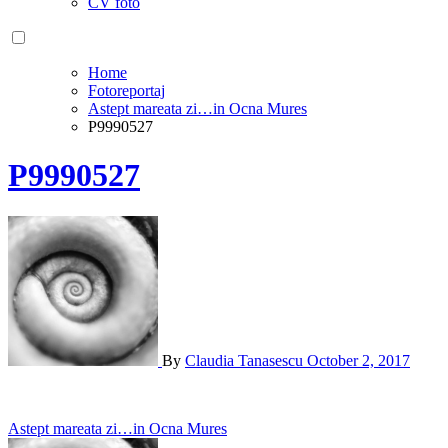
CV foto
Home
Fotoreportaj
Astept mareata zi…in Ocna Mures
P9990527
P9990527
By
Claudia Tanasescu
October 2, 2017
Post
Astept mareata zi…in Ocna Mures